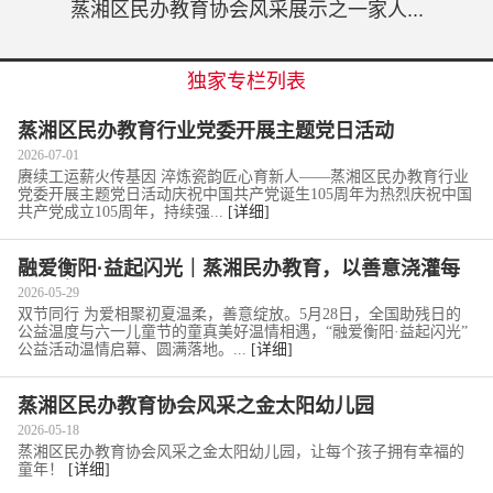
蒸湘区民办教育协会风采展示之一家人...
独家专栏列表
蒸湘区民办教育行业党委开展主题党日活动
2026-07-01
赓续工运薪火传基因 淬炼瓷韵匠心育新人——蒸湘区民办教育行业
党委开展主题党日活动庆祝中国共产党诞生105周年为热烈庆祝中国
共产党成立105周年，持续强...
[详细]
融爱衡阳·益起闪光｜蒸湘民办教育，以善意浇灌每
一颗童心
2026-05-29
双节同行 为爱相聚初夏温柔，善意绽放。5月28日，全国助残日的
公益温度与六一儿童节的童真美好温情相遇，“融爱衡阳·益起闪光”
公益活动温情启幕、圆满落地。...
[详细]
蒸湘区民办教育协会风采之金太阳幼儿园
2026-05-18
蒸湘区民办教育协会风采之金太阳幼儿园，让每个孩子拥有幸福的
童年！
[详细]