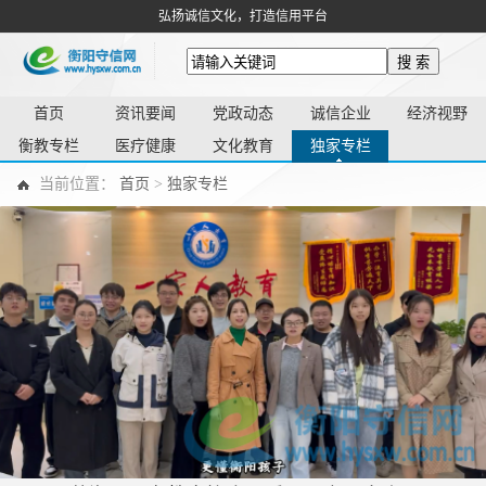
弘扬诚信文化，打造信用平台
搜 索
首页
资讯要闻
党政动态
诚信企业
经济视野
衡教专栏
医疗健康
文化教育
独家专栏
当前位置：
首页
>
独家专栏