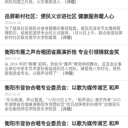
风险也随之升高，火灾事故进入...
[详细]
岳屏新村社区：便民义诊进社区 健康服务暖人心
2026-01-16
为了提高社区居民对身体健康的重视程度，普及风湿关节炎慢病管
理知识，给居民提供专业的义诊服务。1月16日上午，联合街道岳屏
新村社区联合南华大学附属第...
[详细]
衡阳市雁之声合唱团省展演折桂 专业引领铸就金奖
品质
2025-12-31
从 2016 年的“群雁”初鸣，到如今“雁声”嘹亮响彻舞台，这支由企事
业单位中老年艺术爱好者组成的百人团队，硬是用八年时光，将热
爱锻造成专业，以歌声诠释了“...
[详细]
衡阳市音协合唱专业委员会：以歌为媒传湘艺 和声
聚力润雁城
2025-12-21
“乐与政通，声以载道。”12月20日上午，“和声润心 湘艺传承”2025
年湖南省合唱展演衡阳专场暨纪念“抗日战争胜利80周年”合唱音乐
会在衡阳师范学院音乐学院音...
[详细]
衡阳市音协合唱专业委员会：以歌为媒传湘艺 和声