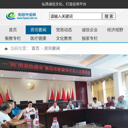
弘扬诚信文化，打造信用平台
搜 索
首页
资讯要闻
党政动态
诚信企业
经济视野
衡教专栏
医疗健康
文化教育
独家专栏
当前位置：
首页
>
资讯要闻