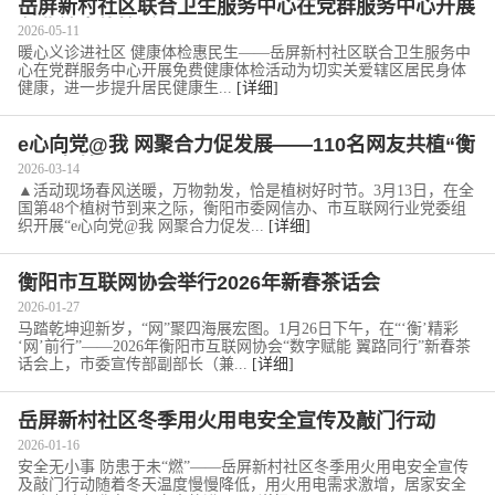
岳屏新村社区联合卫生服务中心在党群服务中心开展
免费健康体检活动
2026-05-11
暖心义诊进社区 健康体检惠民生——岳屏新村社区联合卫生服务中
心在党群服务中心开展免费健康体检活动为切实关爱辖区居民身体
健康，进一步提升居民健康生...
[详细]
e心向党@我 网聚合力促发展——110名网友共植“衡
阳网友林”
2026-03-14
▲活动现场春风送暖，万物勃发，恰是植树好时节。3月13日，在全
国第48个植树节到来之际，衡阳市委网信办、市互联网行业党委组
织开展“e心向党@我 网聚合力促发...
[详细]
衡阳市互联网协会举行2026年新春茶话会
2026-01-27
马踏乾坤迎新岁，“网”聚四海展宏图。1月26日下午，在“‘衡’精彩
‘网’前行”——2026年衡阳市互联网协会“数字赋能 翼路同行”新春茶
话会上，市委宣传部副部长（兼...
[详细]
岳屏新村社区冬季用火用电安全宣传及敲门行动
2026-01-16
安全无小事 防患于未“燃”——岳屏新村社区冬季用火用电安全宣传
及敲门行动随着冬天温度慢慢降低，用火用电需求激增，居家安全