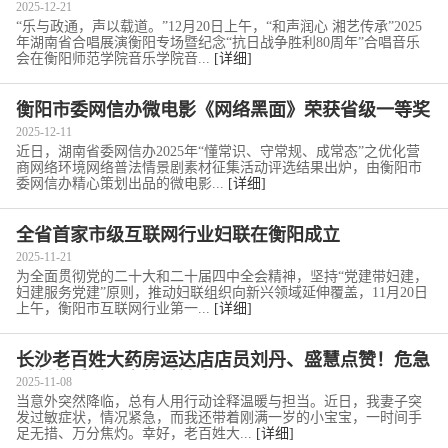
聚力润雁城
2025-12-21
“乐与政通，声以载道。”12月20日上午，“和声润心 湘艺传承”2025
年湖南省合唱展演衡阳专场暨纪念“抗日战争胜利80周年”合唱音乐
会在衡阳师范学院音乐学院音...
[详细]
衡阳市委网信办微电影《网络黑面》荣获省级一等奖
2025-12-11
近日，湖南省委网信办2025年“懂常识、守常规、成常态”之优化营
商网络环境网络普法情景剧素材征集活动评选结果出炉，由衡阳市
委网信办精心策划出品的微电影...
[详细]
全省首家市级互联网行业妇联在衡阳成立
2025-11-21
为全面贯彻党的二十大和二十届四中全会精神，坚持“党建带妇建，
妇建服务党建”原则，推动妇联组织向新兴领域延伸覆盖，11月20日
上午，衡阳市互联网行业第一...
[详细]
长沙老百姓大药房运达店店员刘丹、盛慧点赞！危急
时刻伸援手，守护过敏患者...
2025-11-08
当意外突然降临，总有人用行动诠释温暖与担当。近日，我妻子突
发过敏症状，情况紧急，而我还带着刚满一岁的小宝宝，一时间手
足无措、万分焦灼。幸好，老百姓大...
[详细]