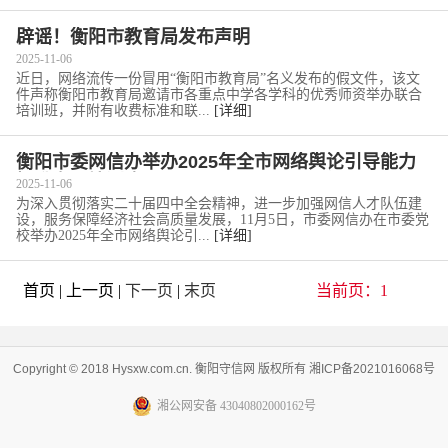
辟谣！衡阳市教育局发布声明
2025-11-06
近日，网络流传一份冒用“衡阳市教育局”名义发布的假文件，该文
件声称衡阳市教育局邀请市各重点中学各学科的优秀师资举办联合
培训班，并附有收费标准和联...
[详细]
衡阳市委网信办举办2025年全市网络舆论引导能力
提升专题培训班
2025-11-06
为深入贯彻落实二十届四中全会精神，进一步加强网信人才队伍建
设，服务保障经济社会高质量发展，11月5日，市委网信办在市委党
校举办2025年全市网络舆论引...
[详细]
首页 | 上一页 |
下一页
|
末页
当前页：1
Copyright © 2018 Hysxw.com.cn. 衡阳守信网 版权所有 湘ICP备2021016068号
湘公网安备 43040802000162号