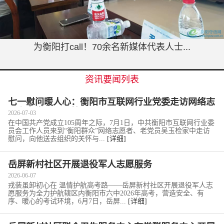
为衡阳打call！70余名新媒体代表人士...
资讯要闻列表
七一慰问暖人心：衡阳市互联网行业党委走访网络志
愿者老党员吴玉检
2026-07-03
在中国共产党成立105周年之际，7月1日，中共衡阳市互联网行业委
员会工作人员来到“衡阳群众”网络志愿者、老党员吴玉检家中走访
慰问，向他送去组织的关怀与...
[详细]
岳屏新村社区开展退役军人志愿服务
2026-06-07
戎装虽卸初心在 温情护航高考路——岳屏新村社区开展退役军人志
愿服务为全力护航辖区内衡阳市六中2026年高考，营造安全、有
序、暖心的考试环境，6月7日，岳屏...
[详细]