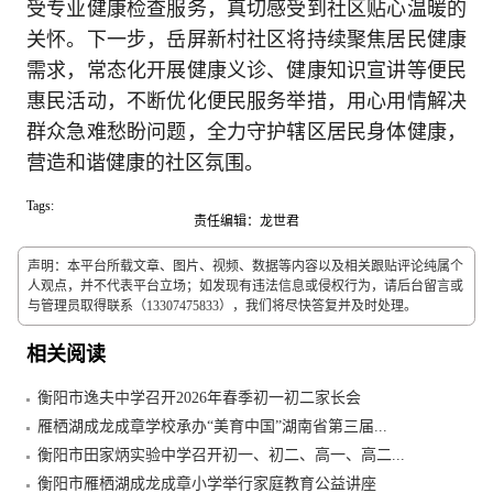
受专业健康检查服务，真切感受到社区贴心温暖的
关怀。下一步，岳屏新村社区将持续聚焦居民健康
需求，常态化开展健康义诊、健康知识宣讲等便民
惠民活动，不断优化便民服务举措，用心用情解决
群众急难愁盼问题，全力守护辖区居民身体健康，
营造和谐健康的社区氛围。
Tags:
责任编辑：龙世君
声明：本平台所载文章、图片、视频、数据等内容以及相关跟贴评论纯属个
人观点，并不代表平台立场；如发现有违法信息或侵权行为，请后台留言或
与管理员取得联系（13307475833），我们将尽快答复并及时处理。
相关阅读
衡阳市逸夫中学召开2026年春季初一初二家长会
雁栖湖成龙成章学校承办“美育中国”湖南省第三届...
衡阳市田家炳实验中学召开初一、初二、高一、高二...
衡阳市雁栖湖成龙成章小学举行家庭教育公益讲座