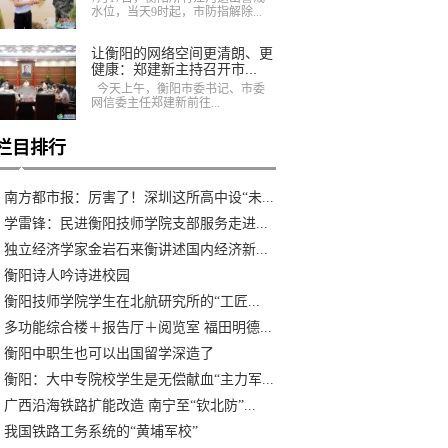
水位，当天9时起，市防指解除...
让衡阳的网络空间更清朗、更
健康：郑建新主持召开市...
今天上午，衡阳市委书记、市委
网信委主任郑建新前往...
栏目排行
南方都市报：厉害了！深圳这所高中设“未...
学雷锋：民进衡阳技师学院支部服务走进...
独立经济学家金岩石来衡讲述国内经济新...
衡阳诗人吟诗进校园
衡阳技师学院学生在北航研究所的“工匠...
多功能综合楼＋报告厅＋阅览室 福田明德...
衡阳中职生也可以出国留学深造了
衡阳：大中专院校学生是无偿献血“主力军...
广西沿海铁路扩能改造 南宁至“钦北防”...
我国铁路工务系统的“黄埔军校”