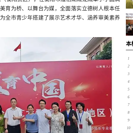
美育为桥、以舞台为媒，全面落实立德树人根本任
为全市青少年搭建了展示艺术才华、涵养审美素养
本
1
2
3
4
5
6
7
8
9
10