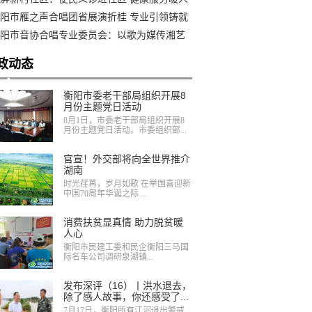
阳市雁之声合唱团省展演折桂 专业引领铸就
奖品质
阳市音协合唱专业委员会：以歌为媒传湘艺
声聚力润雁城
政动态
衡阳市委老干部局组织开展8
月份主题党日活动
8月1日，市委老干部局组织开展8
月份主题党日活动。市委组织部...
官宣！外交部将向全世界推介
湖南
时光荏苒，岁月如歌 在举国喜迎新
中国70周年华诞之际 ...
消费扶贫显真情 助力脱贫暖
人心
衡阳市民建工委和民企衡阳三马国
际名车公司调研泉湖镇...
发布深评（16）丨洪水退去，
除了感人故事，你还感受了...
7月17日，衡阳所有江河退出警戒