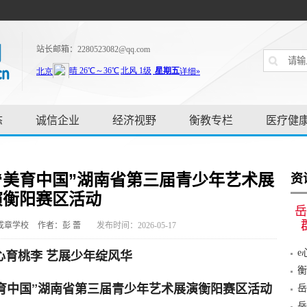
站长邮箱：2280523082@qq.com
态
诚信企业
经济视野
衡教专栏
医疗健
“美育中国”湖南省第三届青少年艺术展
资
演衡阳赛区活动
岳
成章学校
作者：彭 蕾
发布时间：2026-05-17
心育桃李 艺展少年绽风华
e
植“
衡
育中国”湖南省第三届青少年艺术展演衡阳赛区活动
岳
动
岳