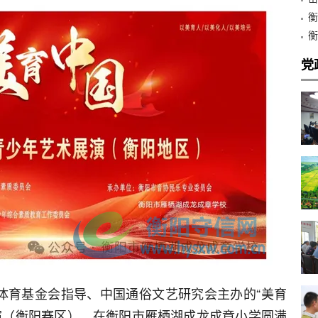
心
衡
金
衡
和
党
康体育基金会指导、中国通俗文艺研究会主办的“美育
演（衡阳赛区），在衡阳市雁栖湖成龙成章小学圆满