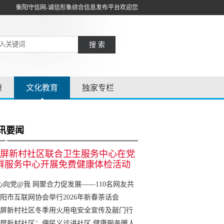
衡阳守信网-诚信形象综合信息发布平台欢迎您
搜 索
康
文化教育
独家专栏
讯要闻
屏新村社区联合卫生服务中心在党
群服务中心开展免费健康体检活动
心向党@我 网聚合力促发展——110名网友共
衡阳网友林”
阳市互联网协会举行2026年新春茶话会
屏新村社区冬季用火用电安全宣传及敲门行
屏新村社区：便民义诊进社区 健康服务暖人