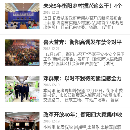
未来5年衡阳乡村振兴这么干！4个
引领区、8个重
2018-12-21
近日 记者从省政府新闻办召开的新闻发布会
上获悉 湖南省实施乡村振兴战略首个5年规划
出炉啦！ 日前已由省委、省政...
[详细]
喜大普奔：衡阳高调发布禁令对平
安夜占道狂欢
2018-12-21
12月19日，衡阳市召开“圣诞平安夜安全保卫
工作”新闻发布会，发布了《衡阳市人民政府
关于加强城区社会管理 严禁在“...
[详细]
邓群策：以时不我待的紧迫感全力
争创全国文明
2018-12-19
本网讯 记者周旭峰报道 12月18日，衡阳市委
副书记、市长邓群策深入城区部分农贸市场、
交通路口、 建筑工地、车站广场等， 督察全
国文明城市创建工作。...
[详细]
改革开放40年：衡阳四大家集中收
看庆祝大会直播
2018-12-19
本网讯 记者程聪 周旭峰 王慧敏 王倩雯报道