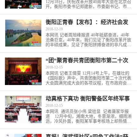
12月18日，庆祝改革开放40周年大会在北京召
开。衡阳市委书记郑建新，市委副书记、市长
邓群策等市领导在...
[详细]
衡阳正青春【发布】：经济社会发
展40年沧桑巨变
2018-12-19
本网讯 记者周旭峰报道 40年砥砺奋进，40年
沧桑巨变。40年来，我们见证了衡阳改革开放
的丰硕成果，见证了衡阳拼搏奋进的非凡成
就，见证了衡阳书写历...
[详细]
“团”聚青春共青团衡阳市第二十次
代表大会闭
2018-12-15
本网讯 记者王倩雯 12月14号上午，在雄壮的
《国际歌》声中，共青团衡阳市第二十次代表
大会圆满完成大会的各项议程，在市政府会议
中心胜利闭幕。衡阳...
[详细]
动真格下真功 衡阳警备区年终军事
考核亮剑“演
2018-12-15
本网讯 通讯员张小伟 梁铨显 记者唐家华报
道 12月中旬，湘南大地，冬意渐浓，细雨淅
沥，冷风扑面，衡阳某军事考核场上却热情似
火。为检验部队军...
[详细]
喜报！演武坪社区“四色工作法”获