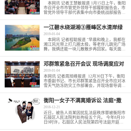
本网讯 记者王慧敏报道 1月15日上午，衡阳
市召开全市市管党外领导干部履职报告会，市
管党外领导干部代表集中向市委统战部报告年
度履职情况。市委...
[详细]
一江碧水绕湖湘③雁峰区水清岸绿
勾勒幸福画卷
2019-01-04
本网讯 记者程聪报道 “早晨和晚上，我都在
湘江风光带上打几圈太极，等老伴儿跳完广场
舞，我俩还能一块儿散散步再回家。每天面对
着这一江碧水做锻...
[详细]
邓群策紧急召开会议 现场调度应对
雨雪冰冻天气
2019-01-04
本网讯 记者周旭峰报道 12月30日下午，衡阳
市委副书记、市长邓群策紧急召开全市应对冰
雪天气防冻防灾工作部署会，并现场督导调度
雨雪冰冻天气防...
[详细]
衡阳一女子不满离婚诉讼 法庭“撒
泼”获刑
2018-12-21
近日，被告人肖某因扰乱法庭秩序罪被衡阳市
石鼓区人民法院判处拘役五个月。 今年8月10
日9时许，石鼓区人民法院第四号法庭开庭审
理阳某诉...
[详细]