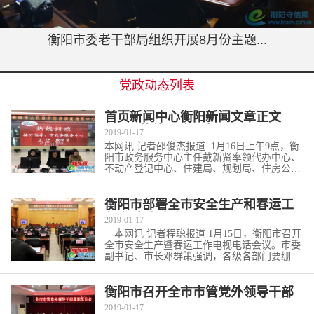
衡阳市委老干部局组织开展8月份主题...
党政动态列表
首页新闻中心衡阳新闻文章正文
12345热线问政：市
2019-01-17
本网讯 记者邵俊杰报道 1月16日上午9点，衡
阳市政务服务中心主任戴新贤率领代办中心、
不动产登记中心、住建局、规划局、住房公积
金等多家窗口首席...
[详细]
衡阳市部署全市安全生产和春运工
作 织牢安全之
2019-01-17
本网讯 记者程聪报道 1月15日，衡阳市召开
全市安全生产暨春运工作电视电话会议。市委
副书记、市长邓群策强调，各级各部门要绷紧
思想之弦，织牢安全...
[详细]
衡阳市召开全市市管党外领导干部
年度履职报告
2019-01-17