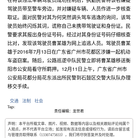
驾驶员带至警车旁边，并对嫌疑车辆、人员作进一步核查
取证。面对民警对其为何突然调头驾车逃逸的询问，该驾
驶员始终闪烁其词，谎称自己未携带驾驶证和身份证。民
警要求其报出身份证号码，经过对其身份证号码仔细核查
比对，发现该驾驶员曹某雄为网上追逃人员。驾驶员曹某
雄于2016年7月13日在广东省广州市花都区涉嫌一起机动
车盗窃案。随后，公路巡逻中队民警立即将曹某雄移送衡
阳市公安局看守所羁押。12月11日上午，广东省广州市
公安局花都分局花东派出所民警到石鼓区交警大队队办理
移交手续。
交通
法制
社会
Tags:
责任编辑：龙世君
声明：本平台所载文章、图片、视频、数据等内容以及相关跟贴评论纯属个
人观点，并不代表平台立场；如发现有违法信息或侵权行为，请后台留言或
与管理员取得联系（13307475833），我们将尽快答复并及时处理。