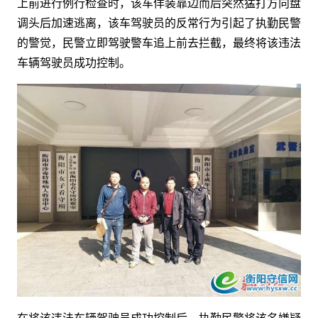
上前进行例行检查时，该车佯装靠边而后突然猛打方向盘
调头后加速逃离，该车驾驶员的反常行为引起了执勤民警
的警觉，民警立即驾驶警车追上前去拦截，最终将该违法
车辆驾驶员成功控制。
在将该违法车辆驾驶员成功控制后，执勤民警将该名嫌疑