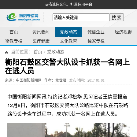
弘扬诚信文化，打造信用平台
搜 索
首页
资讯要闻
党政动态
诚信企业
经济视野
衡教专栏
医疗健康
文化教育
独家专栏
当前位置：
首页
>
党政动态
衡阳石鼓区交警大队设卡抓获一名网上
在逃人员
来源：中国衡阳新闻网
作者：龙世君
发布时间：2017-01-01
中国衡阳新闻网讯 特约记者邓松华 见习记者王倩雯报道
12月8日，衡阳市石鼓区交警大队公路巡逻中队在石鼓路
路段设卡查车过程中，成功抓获一名网上在逃人员。