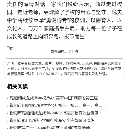
责任的深情对话。家长们纷纷表示，通过走进校
园、走近老师，更理解了学校的用心与坚守。逸夫
中学将继续秉承“勇健博专”的校训，以德育人、以
文化人，与万千家庭携手并肩，助力每一位学子在
成长的道路上向阳奔跑、拔节而生！
Tags:
责任编辑：龙世君
声明：本平台所载文章、图片、视频、数据等内容以及相关跟贴评论纯属个
人观点，并不代表平台立场；如发现有违法信息或侵权行为，请后台留言或
与管理员取得联系（13307475833），我们将尽快答复并及时处理。
相关阅读
雁栖湖成龙成章学校承办“美育中国”湖南省第三届...
衡阳市田家炳实验中学召开初一、初二、高一、高二...
衡阳市雁栖湖成龙成章小学举行家庭教育公益讲座
衡阳市船山实验小学举行校车安全应急疏散演练
衡阳市第二十六中学开展“艺术童伴”支教活动