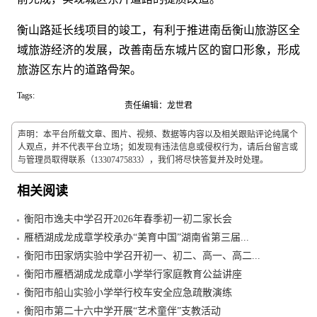
衡山路延长线项目的竣工，有利于推进南岳衡山旅游区全
域旅游经济的发展，改善南岳东城片区的窗口形象，形成
旅游区东片的道路骨架。
Tags:
责任编辑：龙世君
声明：本平台所载文章、图片、视频、数据等内容以及相关跟贴评论纯属个
人观点，并不代表平台立场；如发现有违法信息或侵权行为，请后台留言或
与管理员取得联系（13307475833），我们将尽快答复并及时处理。
相关阅读
衡阳市逸夫中学召开2026年春季初一初二家长会
雁栖湖成龙成章学校承办“美育中国”湖南省第三届...
衡阳市田家炳实验中学召开初一、初二、高一、高二...
衡阳市雁栖湖成龙成章小学举行家庭教育公益讲座
衡阳市船山实验小学举行校车安全应急疏散演练
衡阳市第二十六中学开展“艺术童伴”支教活动