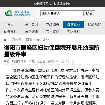
弘扬诚信文化，打造信用平台
搜 索
首页
资讯要闻
党政动态
诚信企业
经济视野
衡教专栏
医疗健康
文化教育
独家专栏
当前位置：
首页
>
诚信企业
衡阳市雁峰区妇幼保健院开展托幼园所
星级评审
来源：衡阳守信网
作者：龙世君
发布时间：2017-01-01
红网雁峰站6月23日讯（通讯员 贾君豪）为进一步加
强全区托幼机构卫生保健工作的管理与监督，雁峰区妇幼
保健院于近期深入全区38家托幼园所开展星级评审工
作。本次评审主要针对托幼园所内外环境卫生、保健人员
的配备与资质、活动设施的防护安全、膳食营养与卫生等
方面进行了严格打分评价。通过为期一个月的现场测评，