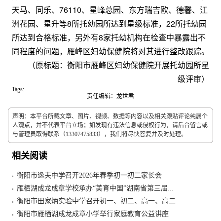
天马、同乐、76110、星峰总园、东方瑞吉欧、德馨、江
洲花园、星升等8所托幼园所达到星级标准，22所托幼园
所达到合格标准，另外有8家托幼机构在检查中暴露出不
同程度的问题，雁峰区妇幼保健院将对其进行整改跟踪。
（原标题：衡阳市雁峰区妇幼保健院开展托幼园所星
级评审）
Tags:
责任编辑：龙世君
声明：本平台所载文章、图片、视频、数据等内容以及相关跟贴评论纯属个
人观点，并不代表平台立场；如发现有违法信息或侵权行为，请后台留言或
与管理员取得联系（13307475833），我们将尽快答复并及时处理。
相关阅读
衡阳市逸夫中学召开2026年春季初一初二家长会
雁栖湖成龙成章学校承办“美育中国”湖南省第三届...
衡阳市田家炳实验中学召开初一、初二、高一、高二...
衡阳市雁栖湖成龙成章小学举行家庭教育公益讲座