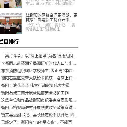
水位，当天9时起，市防指解除...
让衡阳的网络空间更清朗、更
健康：郑建新主持召开市...
今天上午，衡阳市委书记、市委
网信委主任郑建新前往...
栏目排行
「集打斗争」以“网上招嫖”为名 行抢劫财...
李衡同志赴蒸湘分局调研新时代人口与出...
祁东消防组织辖区学校师生“零距离”体验...
衡阳石鼓区交警大队设卡抓获一名网上在...
衡阳：浪花朵朵 伟大行动彰显伟大力量
衡阳石鼓工商开展圣诞前安全防护工作
这些单位和作品被衡阳市纪委点名表彰啦...
衡阳市档案局进村开展脱贫攻坚政策宣讲...
衡东县委副书记、县长徐志毅率队开展“四...
已经定了！衡阳今年的“平安夜”，不能再