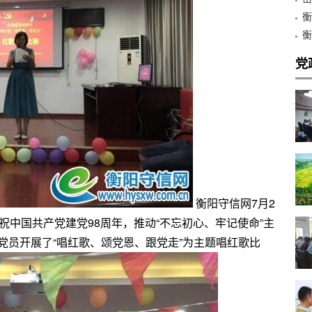
心
衡
金
衡
和
党
衡阳守信网7月2
庆祝中国共产党建党98周年，推动“不忘初心、牢记使命”主
党员开展了“唱红歌、颂党恩、跟党走”为主题唱红歌比