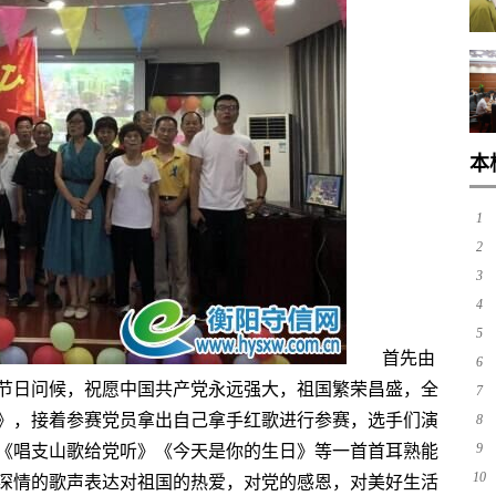
本
1
2
3
4
5
首先由
6
节日问候，祝愿中国共产党永远强大，祖国繁荣昌盛，全
7
》，接着参赛党员拿出自己拿手红歌进行参赛，选手们演
8
《唱支山歌给党听》《今天是你的生日》等一首首耳熟能
9
深情的歌声表达对祖国的热爱，对党的感恩，对美好生活
10