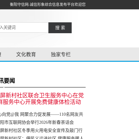
衡阳守信网-诚信形象综合信息发布平台欢迎您
搜 索
康
文化教育
独家专栏
讯要闻
屏新村社区联合卫生服务中心在党
群服务中心开展免费健康体检活动
心向党@我 网聚合力促发展——110名网友共
衡阳网友林”
阳市互联网协会举行2026年新春茶话会
屏新村社区冬季用火用电安全宣传及敲门行
屏新村社区：便民义诊进社区 健康服务暖人