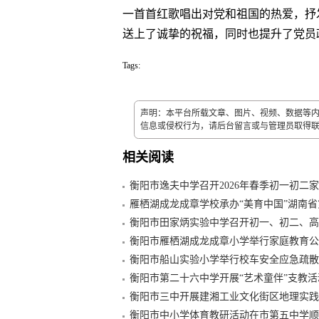
一首首红歌唱出对党和祖国的热爱，抒
送上了诚挚的祝福，同时也提升了党员
Tags:
声明：本平台所载文章、图片、视频、数据等
信息或侵权行为，请后台留言或与管理员取得联系（
相关阅读
衡阳市逸夫中学召开2026年春季初一初二
雁栖湖成龙成章学校承办“美育中国”湖南省第
衡阳市田家炳实验中学召开初一、初二、高
二...
衡阳市雁栖湖成龙成章小学举行家庭教育公
衡阳市船山实验小学举行校车安全应急疏散
衡阳市第二十六中学开展“艺术童伴”支教活
衡阳市三中开展建湘工业文化街区地理实践
衡阳市中小学体育教研活动在市第五中学顺