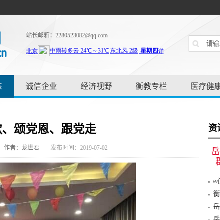
站长邮箱：2280523082@qq.com
态
诚信企业
经济视野
衡教专栏
医疗健
歌、颂党恩、跟党走
资
作者：龙世君
发布时间：2019-07-02
岳
e
植“
衡
岳
动
岳