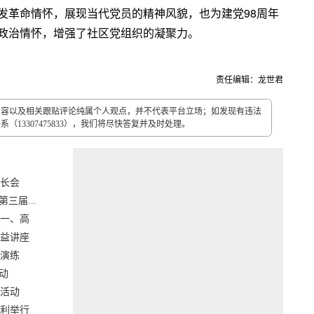
发革命情怀，展现当代党员的精神风貌，也为建党98周年
政治情怀，增强了社区党组织的凝聚力。
责任编辑：龙世君
内容以及相关跟贴评论纯属个人观点，并不代表平台立场；如发现有违法
13307475833），我们将尽快答复并及时处理。
家长会
三届...
一、高
益讲座
演练
动
活动
利举行