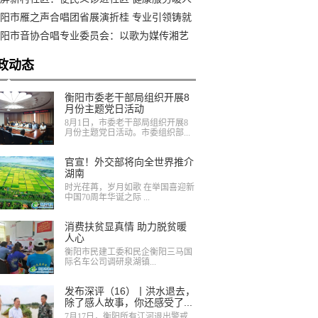
阳市雁之声合唱团省展演折桂 专业引领铸就
奖品质
阳市音协合唱专业委员会：以歌为媒传湘艺
声聚力润雁城
政动态
衡阳市委老干部局组织开展8
月份主题党日活动
8月1日，市委老干部局组织开展8
月份主题党日活动。市委组织部...
官宣！外交部将向全世界推介
湖南
时光荏苒，岁月如歌 在举国喜迎新
中国70周年华诞之际 ...
消费扶贫显真情 助力脱贫暖
人心
衡阳市民建工委和民企衡阳三马国
际名车公司调研泉湖镇...
发布深评（16）丨洪水退去，
除了感人故事，你还感受了...
7月17日，衡阳所有江河退出警戒