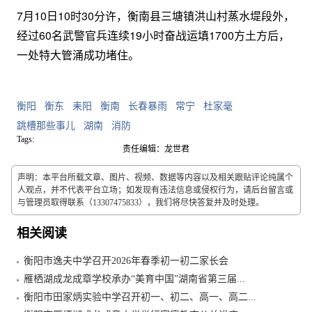
7月10日10时30分许，衡南县三塘镇洪山村蒸水堤段外，
经过60名武警官兵连续19小时奋战运填1700方土方后，
一处特大管涌成功堵住。
衡阳
衡东
耒阳
衡南
长春暴雨
常宁
杜家毫
跳槽那些事儿
湖南
消防
Tags:
责任编辑：龙世君
声明：本平台所载文章、图片、视频、数据等内容以及相关跟贴评论纯属个
人观点，并不代表平台立场；如发现有违法信息或侵权行为，请后台留言或
与管理员取得联系（13307475833），我们将尽快答复并及时处理。
相关阅读
衡阳市逸夫中学召开2026年春季初一初二家长会
雁栖湖成龙成章学校承办“美育中国”湖南省第三届...
衡阳市田家炳实验中学召开初一、初二、高一、高二...