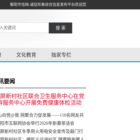
衡阳守信网-诚信形象综合信息发布平台欢迎您
搜 索
康
文化教育
独家专栏
讯要闻
屏新村社区联合卫生服务中心在党
群服务中心开展免费健康体检活动
心向党@我 网聚合力促发展——110名网友共
衡阳网友林”
阳市互联网协会举行2026年新春茶话会
屏新村社区冬季用火用电安全宣传及敲门行
屏新村社区：便民义诊进社区 健康服务暖人