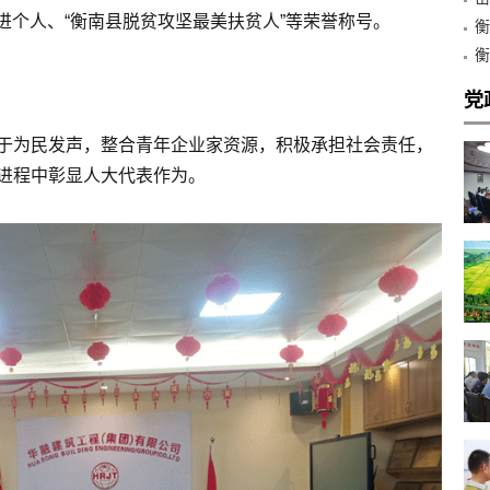
先进个人、“衡南县脱贫攻坚最美扶贫人”等荣誉称号。
心
衡
金
衡
和
党
于为民发声，整合青年企业家资源，积极承担社会责任，
进程中彰显人大代表作为。