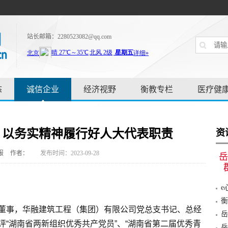
站长邮箱：2280523082@qq.com
态
诚信企业
经济视野
衡教专栏
医疗健
：以务实精神履行好人大代表职责
资
报
作者：
发布时间：2023-09-28
岳
e
植“
衡
董事，华融建筑工程（集团）有限公司党总支书记、总经
岳
“湖南省两新组织优秀共产党员”、“湖南省第二届优秀青
动
岳