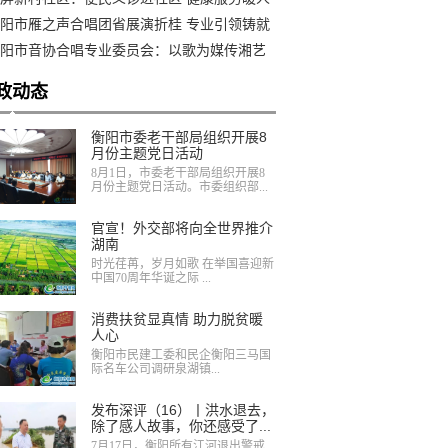
阳市雁之声合唱团省展演折桂 专业引领铸就
奖品质
阳市音协合唱专业委员会：以歌为媒传湘艺
声聚力润雁城
政动态
衡阳市委老干部局组织开展8
月份主题党日活动
8月1日，市委老干部局组织开展8
月份主题党日活动。市委组织部...
官宣！外交部将向全世界推介
湖南
时光荏苒，岁月如歌 在举国喜迎新
中国70周年华诞之际 ...
消费扶贫显真情 助力脱贫暖
人心
衡阳市民建工委和民企衡阳三马国
际名车公司调研泉湖镇...
发布深评（16）丨洪水退去，
除了感人故事，你还感受了...
7月17日，衡阳所有江河退出警戒