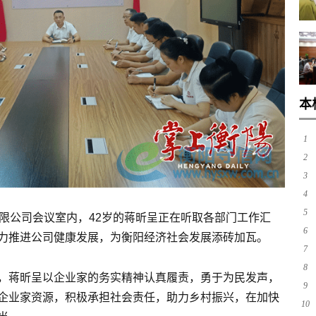
本
1
2
3
4
5
有限公司会议室内，42岁的蒋昕呈正在听取各部门工作汇
6
力推进公司健康发展，为衡阳经济社会发展添砖加瓦。
7
8
，蒋昕呈以企业家的务实精神认真履责，勇于为民发声，
9
企业家资源，积极承担社会责任，助力乡村振兴，在加快
10