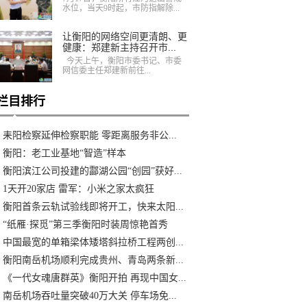
水位，当天9时起，市防指解除...
让衡阳的网络空间更清朗、更
健康：郑建新主持召开市...
今天上午，衡阳市委书记、市委
网信委主任郑建新前往...
栏目排行
耒阳检察延伸检察职能 零距离服务非公...
衡阳：老工业基地“智造”样本
衡阳滨江公司投建的酃湖公园“创园”获好...
1天开20家店 雷军：小米之家太疯狂
衡阳首条云轨试验线即将开工，快来太阳...
“纸雁·探觅”第三季衡阳时装周惊艳首秀
中国最宽的单箱梁体矮塔斜拉桥工程两创...
衡阳南岳机场顺利完成贵州、青岛两条新...
《一代女魂唐群英》衡阳开拍 再现中国女...
南岳机场吞吐量突破40万大关 停车场免...