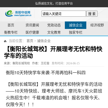
弘扬诚信文化，打造信用平台
搜 索
首页
资讯要闻
党政动态
诚信企业
经济视野
衡教专栏
医疗健康
文化教育
独家专栏
当前位置：
首页
>
诚信企业
【衡阳长城驾校】开展理考无忧和特快
学车的活动
来源：衡阳长城驾校
作者：王红俊
发布时间：2024-06-15
衡阳10天特快学车来袭·不用再怕科一科四
【衡阳长城驾校】开展理考无忧和特快学车的活动
——10天特快班、理考大师班、摩托车1天火箭班
火热招生中！千载难逢的机会哦！报名仅限今天、
仅限今天！！！